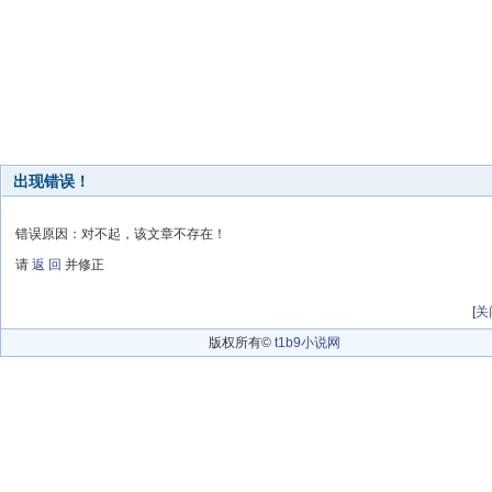
出现错误！
错误原因：对不起，该文章不存在！
请
返 回
并修正
[
关
版权所有©
t1b9小说网