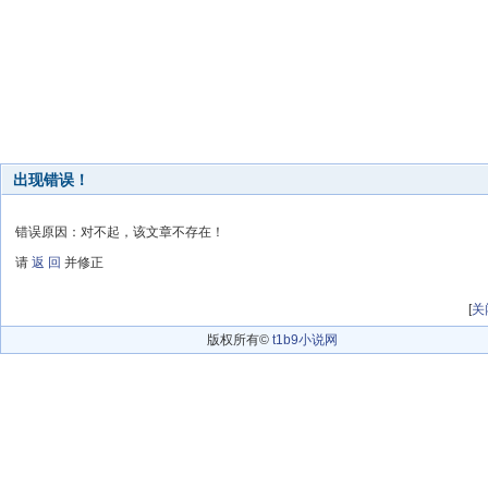
出现错误！
错误原因：对不起，该文章不存在！
请
返 回
并修正
[
关
版权所有©
t1b9小说网