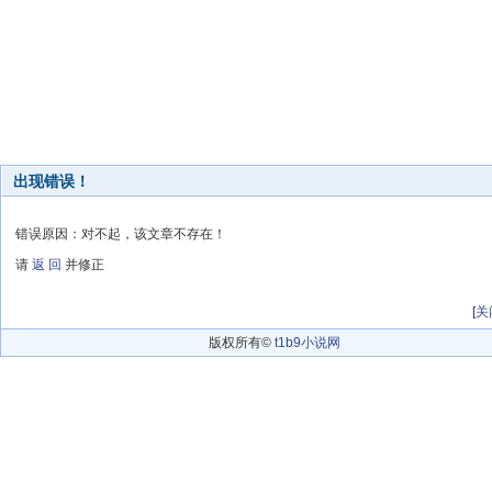
出现错误！
错误原因：对不起，该文章不存在！
请
返 回
并修正
[
关
版权所有©
t1b9小说网