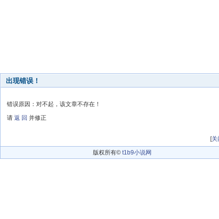
出现错误！
错误原因：对不起，该文章不存在！
请
返 回
并修正
[
关
版权所有©
t1b9小说网