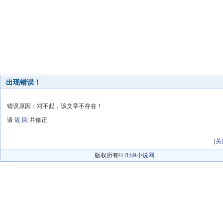
出现错误！
错误原因：对不起，该文章不存在！
请
返 回
并修正
[
关
版权所有©
t1b9小说网